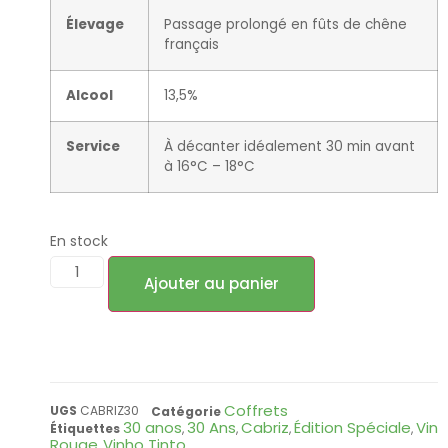
Élevage
Passage prolongé en fûts de chêne
français
Alcool
13,5%
Service
À décanter idéalement 30 min avant
à 16°C – 18°C
En stock
Ajouter au panier
Coffrets
UGS
CABRIZ30
Catégorie
30 anos
30 Ans
Cabriz
Édition Spéciale
Vin
Étiquettes
,
,
,
,
Rouge
Vinho Tinto
,