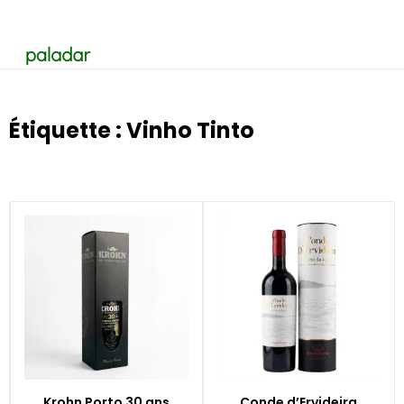
Étiquette : Vinho Tinto
Krohn Porto 30 ans
Conde d’Ervideira