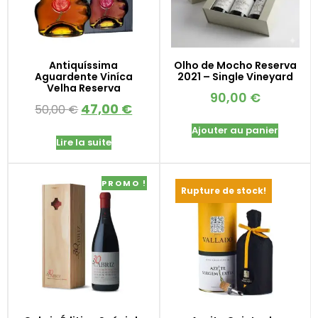
Antiquíssima
Olho de Mocho Reserva
Aguardente Viníca
2021 – Single Vineyard
Velha Reserva
90,00
€
47,00
€
50,00
€
Ajouter au panier
Lire la suite
PROMO !
Rupture de stock!