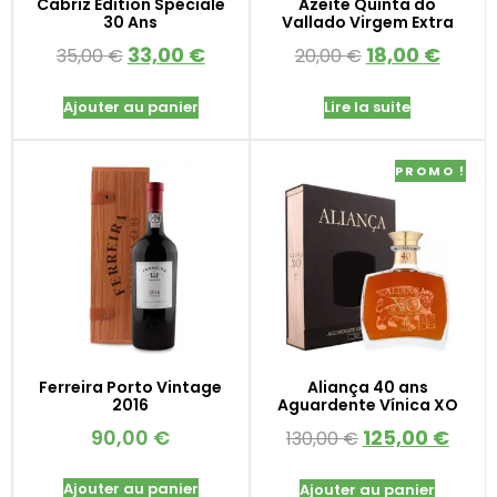
Cabriz Édition Spéciale
Azeite Quinta do
30 Ans
Vallado Virgem Extra
33,00
€
18,00
€
35,00
€
20,00
€
Ajouter au panier
Lire la suite
PROMO !
Ferreira Porto Vintage
Aliança 40 ans
2016
Aguardente Vínica XO
90,00
€
125,00
€
130,00
€
Ajouter au panier
Ajouter au panier