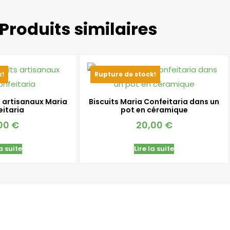
Produits similaires
k!
Rupture de stock!
s artisanaux Maria
Biscuits Maria Confeitaria dans un
eitaria
pot en céramique
,00
€
20,00
€
la suite
Lire la suite