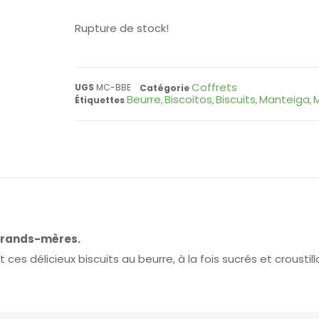
Rupture de stock!
Coffrets
UGS
MC-BBE
Catégorie
Beurre
Biscoitos
Biscuits
Manteiga
M
Étiquettes
,
,
,
,
 grands-mères.
 délicieux biscuits au beurre, à la fois sucrés et croustill