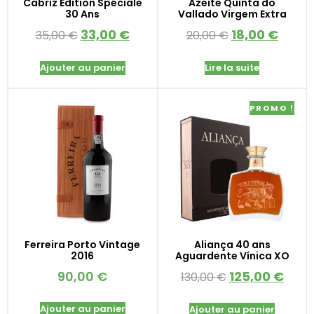
Cabriz Édition Spéciale
Azeite Quinta do
30 Ans
Vallado Virgem Extra
33,00
€
18,00
€
35,00
€
20,00
€
Ajouter au panier
Lire la suite
PROMO !
Ferreira Porto Vintage
Aliança 40 ans
2016
Aguardente Vínica XO
90,00
€
125,00
€
130,00
€
Ajouter au panier
Ajouter au panier