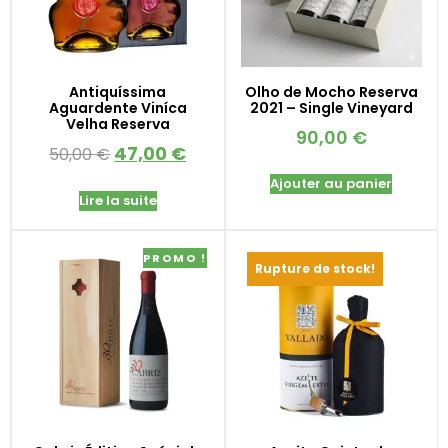
Antiquíssima
Olho de Mocho Reserva
Aguardente Viníca
2021 – Single Vineyard
Velha Reserva
90,00
€
47,00
€
50,00
€
Ajouter au panier
Lire la suite
PROMO !
Rupture de stock!