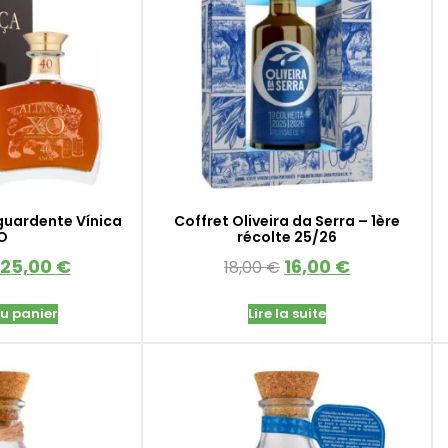
guardente Vínica
Coffret Oliveira da Serra – 1ère
O
récolte 25/26
125,00
€
16,00
€
18,00
€
au panier
Lire la suite