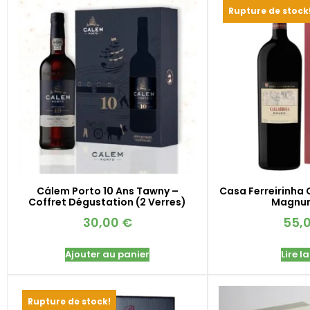
Rupture de stock
Cálem Porto 10 Ans Tawny –
Casa Ferreirinha 
Coffret Dégustation (2 Verres)
Magnum
30,00
€
55,
Ajouter au panier
Lire la
Rupture de stock!