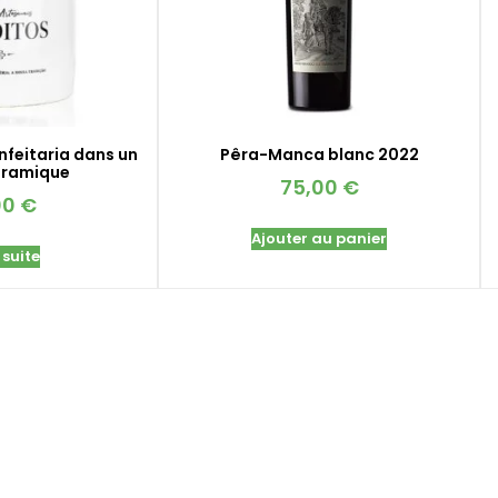
nfeitaria dans un
Pêra-Manca blanc 2022
éramique
75,00
€
00
€
Ajouter au panier
 suite