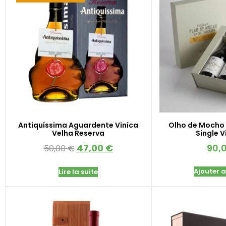
Antiquíssima Aguardente Viníca
Olho de Mocho 
Velha Reserva
Single 
47,00
€
90,
50,00
€
Ajouter 
Lire la suite