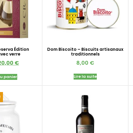
eserva Édition
Dom Biscoito – Biscuits artisanaux
avec verre
traditionnels
20,00
€
8,00
€
Lire la suite
au panier
!