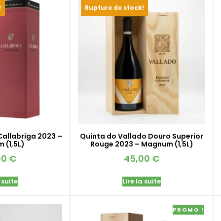
!
Rupture de stock!
Callabriga 2023 –
Quinta do Vallado Douro Superior
 (1,5L)
Rouge 2023 – Magnum (1,5L)
00
€
45,00
€
 suite
Lire la suite
PROMO !