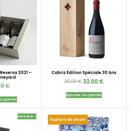
Reserva 2021 –
Cabriz Édition Spéciale 30 Ans
Vineyard
33,00
€
35,00
€
00
€
Ajouter au panier
au panier
PROMO !
Rupture de stock!