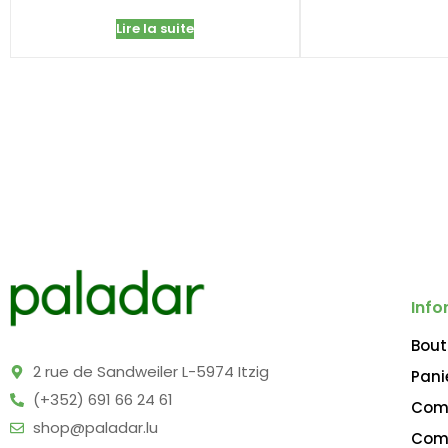
Lire la suite
Info
Bout
2 rue de Sandweiler L-5974 Itzig
Pani
(+352) 691 66 24 61
Com
shop@paladar.lu
Com