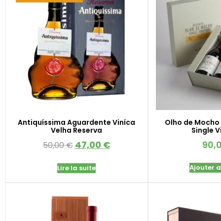
Antiquíssima Aguardente Viníca
Olho de Mocho 
Velha Reserva
Single 
47,00
€
90,
50,00
€
Ajouter 
Lire la suite