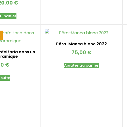
20,00
€
au panier
!
Pêra-Manca blanc 2022
75,00
€
nfeitaria dans un
éramique
00
€
Ajouter au panier
 suite