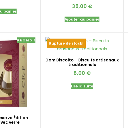
35,00
€
au panier
Ajouter au panier
PROMO !
Rupture de stock!
Dom Biscoito – Biscuits artisanaux
traditionnels
8,00
€
Lire la suite
eserva Édition
avec verre