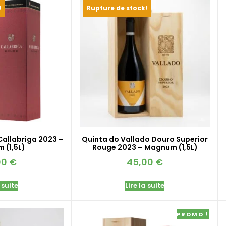
!
Rupture de stock!
Callabriga 2023 –
Quinta do Vallado Douro Superior
 (1,5L)
Rouge 2023 – Magnum (1,5L)
00
€
45,00
€
 suite
Lire la suite
PROMO !