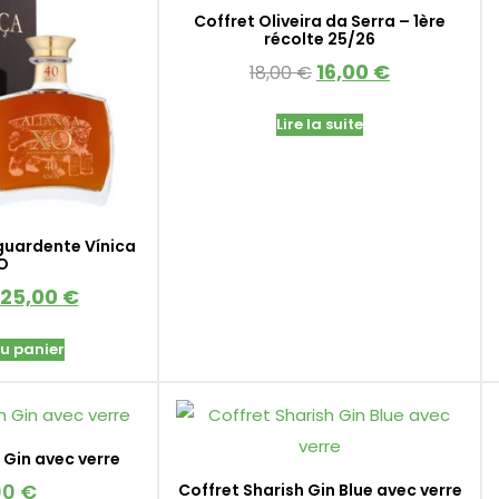
Coffret Oliveira da Serra – 1ère
récolte 25/26
16,00
€
18,00
€
Lire la suite
guardente Vínica
O
125,00
€
au panier
 Gin avec verre
00
€
Coffret Sharish Gin Blue avec verre