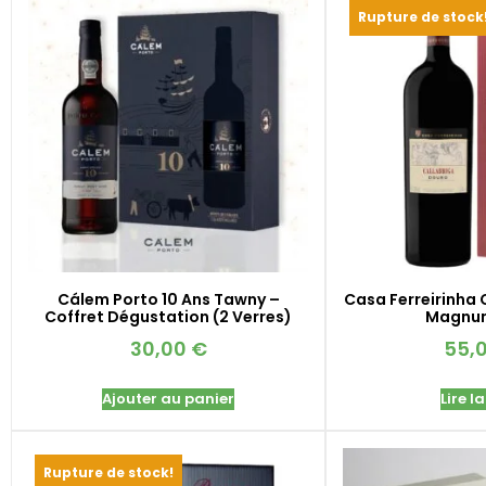
Rupture de stock
Cálem Porto 10 Ans Tawny –
Casa Ferreirinha 
Coffret Dégustation (2 Verres)
Magnum
30,00
€
55,
Ajouter au panier
Lire la
Rupture de stock!