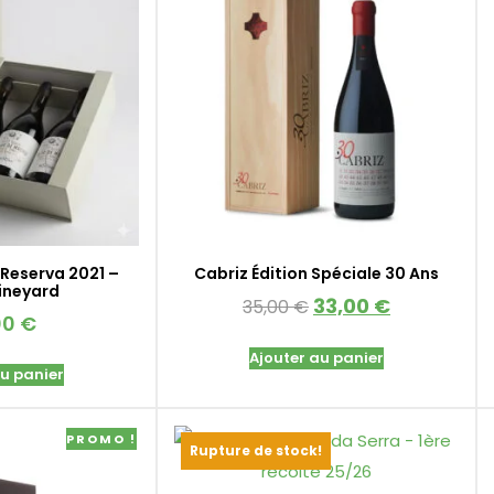
Reserva 2021 –
Cabriz Édition Spéciale 30 Ans
Vineyard
33,00
€
35,00
€
00
€
Ajouter au panier
au panier
PROMO !
Rupture de stock!