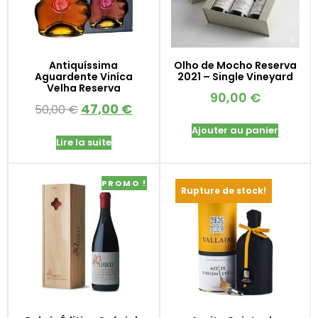
Antiquíssima
Olho de Mocho Reserva
Aguardente Viníca
2021 – Single Vineyard
Velha Reserva
90,00
€
47,00
€
50,00
€
Ajouter au panier
Lire la suite
PROMO !
Rupture de stock!