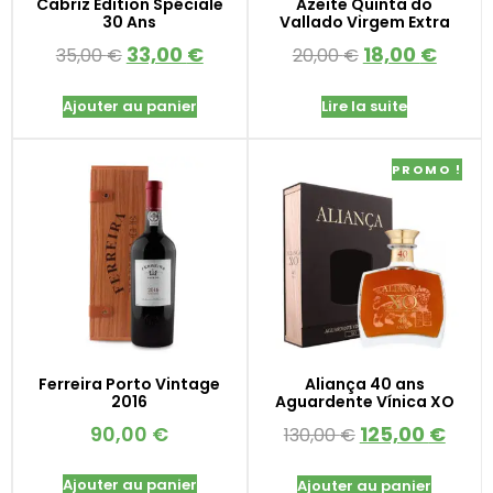
Cabriz Édition Spéciale
Azeite Quinta do
30 Ans
Vallado Virgem Extra
33,00
€
18,00
€
35,00
€
20,00
€
Ajouter au panier
Lire la suite
PROMO !
Ferreira Porto Vintage
Aliança 40 ans
2016
Aguardente Vínica XO
90,00
€
125,00
€
130,00
€
Ajouter au panier
Ajouter au panier