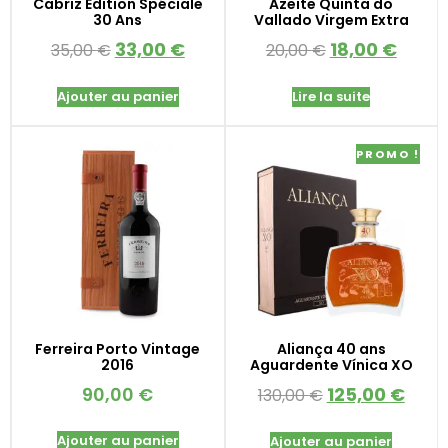
Cabriz Édition Spéciale
Azeite Quinta do
30 Ans
Vallado Virgem Extra
33,00
€
18,00
€
35,00
€
20,00
€
Ajouter au panier
Lire la suite
PROMO !
Ferreira Porto Vintage
Aliança 40 ans
2016
Aguardente Vínica XO
90,00
€
125,00
€
130,00
€
Ajouter au panier
Ajouter au panier