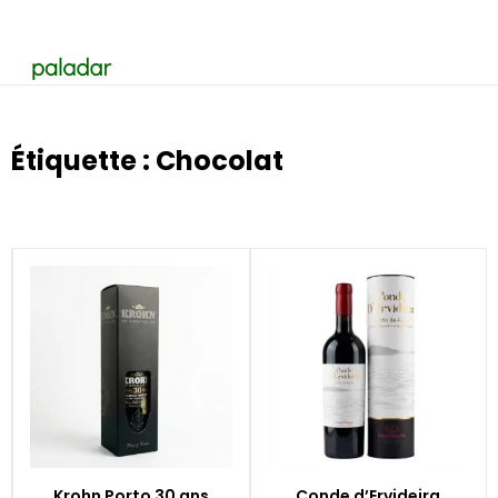
Étiquette : Chocolat
Krohn Porto 30 ans
Conde d’Ervideira