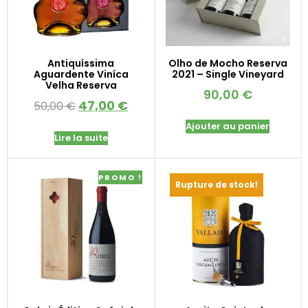
Antiquíssima
Olho de Mocho Reserva
Aguardente Viníca
2021 – Single Vineyard
Velha Reserva
90,00
€
47,00
€
50,00
€
Ajouter au panier
Lire la suite
PROMO !
Rupture de stock!