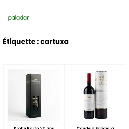
Étiquette : cartuxa
Krohn Porto 30 ans
Conde d’Ervideira