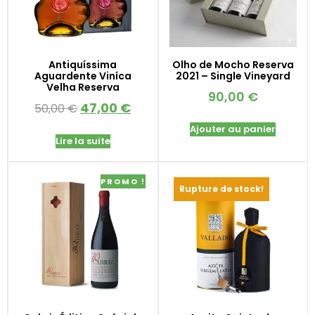
Antiquíssima
Olho de Mocho Reserva
Aguardente Viníca
2021 – Single Vineyard
Velha Reserva
90,00
€
47,00
€
50,00
€
Ajouter au panier
Lire la suite
PROMO !
Rupture de stock!