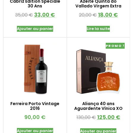
Cabriz Édition Spéciale
Azeite Quinta do
30 Ans
Vallado Virgem Extra
33,00
€
18,00
€
35,00
€
20,00
€
Ajouter au panier
Lire la suite
PROMO !
Ferreira Porto Vintage
Aliança 40 ans
2016
Aguardente Vínica XO
90,00
€
125,00
€
130,00
€
Ajouter au panier
Ajouter au panier