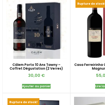
Rupture de stock
Cálem Porto 10 Ans Tawny –
Casa Ferreirinha 
Coffret Dégustation (2 Verres)
Magnum
30,00
€
55,
Ajouter au panier
Lire la
Rupture de stock!