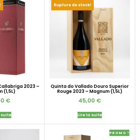
!
Rupture de stock!
Callabriga 2023 –
Quinta do Vallado Douro Superior
 (1,5L)
Rouge 2023 – Magnum (1,5L)
00
€
45,00
€
 suite
Lire la suite
PROMO !