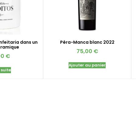
nfeitaria dans un
Pêra-Manca blanc 2022
éramique
75,00
€
00
€
Ajouter au panier
 suite