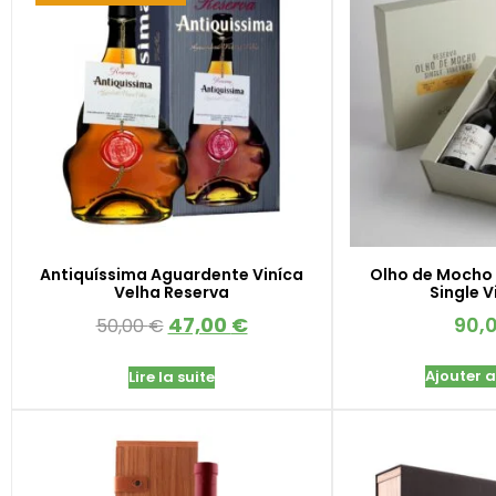
Antiquíssima Aguardente Viníca
Olho de Mocho 
Velha Reserva
Single 
47,00
€
90,
50,00
€
Ajouter 
Lire la suite