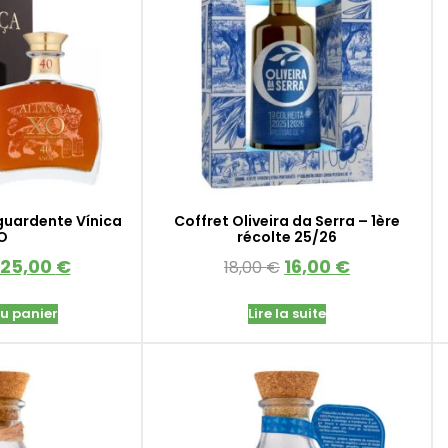
guardente Vínica
Coffret Oliveira da Serra – 1ère
O
récolte 25/26
125,00
€
16,00
€
18,00
€
au panier
Lire la suite