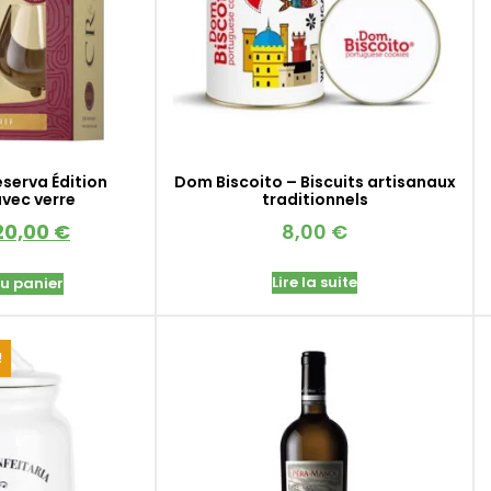
eserva Édition
Dom Biscoito – Biscuits artisanaux
avec verre
traditionnels
20,00
€
8,00
€
Lire la suite
au panier
!