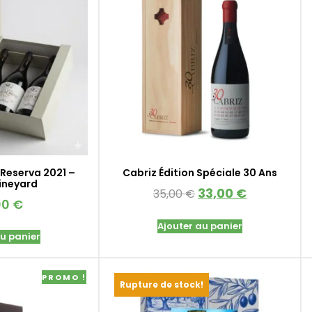
Reserva 2021 –
Cabriz Édition Spéciale 30 Ans
Vineyard
33,00
€
35,00
€
00
€
Ajouter au panier
au panier
PROMO !
Rupture de stock!