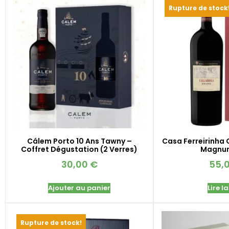
Rupture de stock
Cálem Porto 10 Ans Tawny –
Casa Ferreirinha 
Coffret Dégustation (2 Verres)
Magnum
30,00
€
55,
Ajouter au panier
Lire la
Rupture de stock!