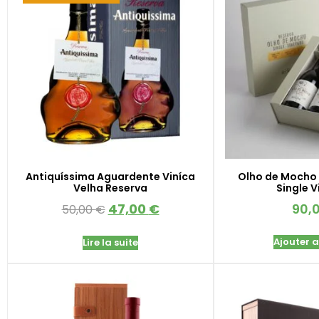
Antiquíssima Aguardente Viníca
Olho de Mocho 
Velha Reserva
Single 
47,00
€
90,
50,00
€
Ajouter 
Lire la suite