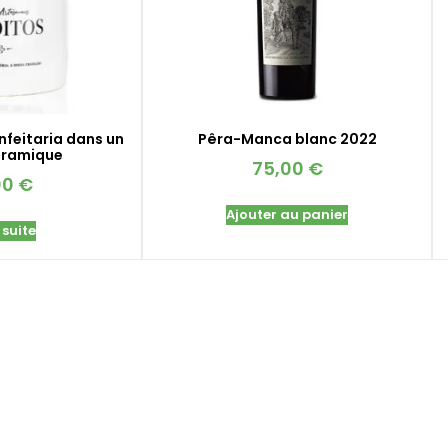
nfeitaria dans un
Pêra-Manca blanc 2022
éramique
75,00
€
00
€
Ajouter au panier
 suite