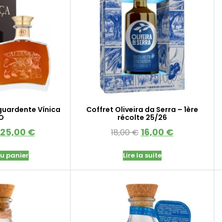
guardente Vínica
Coffret Oliveira da Serra – 1ère
O
récolte 25/26
125,00
€
16,00
€
18,00
€
au panier
Lire la suite