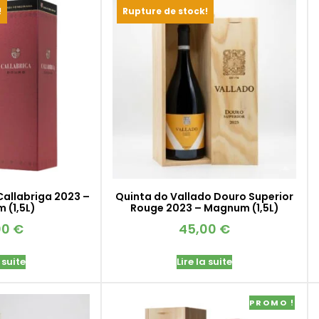
!
Rupture de stock!
Callabriga 2023 –
Quinta do Vallado Douro Superior
 (1,5L)
Rouge 2023 – Magnum (1,5L)
00
€
45,00
€
 suite
Lire la suite
PROMO !