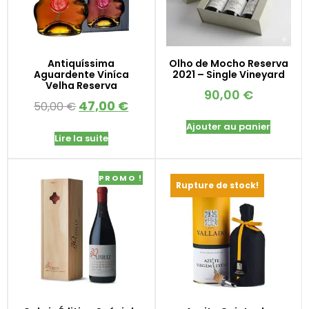
Antiquíssima
Olho de Mocho Reserva
Aguardente Viníca
2021 – Single Vineyard
Velha Reserva
90,00
€
47,00
€
50,00
€
Ajouter au panier
Lire la suite
PROMO !
Rupture de stock!