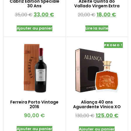
Cabriz Édition Spéciale
Azeite Quinta do
30 Ans
Vallado Virgem Extra
33,00
€
18,00
€
35,00
€
20,00
€
Ajouter au panier
Lire la suite
PROMO !
Ferreira Porto Vintage
Aliança 40 ans
2016
Aguardente Vínica XO
90,00
€
125,00
€
130,00
€
Ajouter au panier
Ajouter au panier