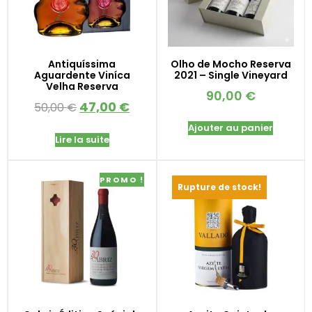
Antiquíssima
Olho de Mocho Reserva
Aguardente Viníca
2021 – Single Vineyard
Velha Reserva
90,00
€
47,00
€
50,00
€
Ajouter au panier
Lire la suite
PROMO !
Rupture de stock!