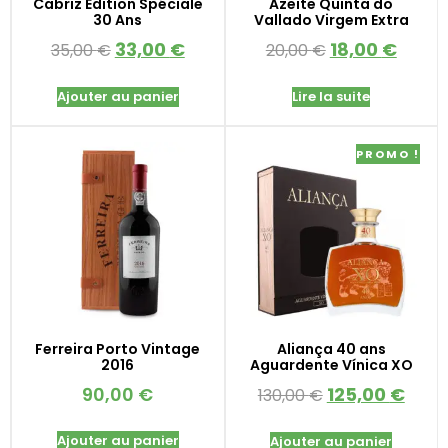
Cabriz Édition Spéciale
Azeite Quinta do
30 Ans
Vallado Virgem Extra
33,00
€
18,00
€
35,00
€
20,00
€
Ajouter au panier
Lire la suite
PROMO !
Ferreira Porto Vintage
Aliança 40 ans
2016
Aguardente Vínica XO
90,00
€
125,00
€
130,00
€
Ajouter au panier
Ajouter au panier